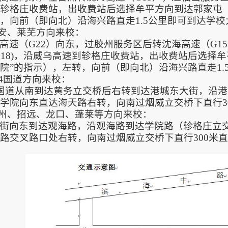
轸格庄收费站，出收费站后选择牟平方向到达郭家屯（
，向前（即向北）沿海兴路直走1.5公里即可到达学
泰安、莱芜方向来校：
高速（G22）向东，过胶州服务区后转沈海高速（G1
G18)，沿威乌高速到轸格庄收费站，出收费站后选择
院”的指示），左转，向前（即向北）沿海兴路直走1
204国道方向来校：
4国道从南到达黄务立交桥后右转到达港城东大街，沿
学院向东直达海天路右转，向南过烟威立交桥下直行3
莱州、招远、龙口、蓬莱等方向来校：
街向东到达观海路，沿观海路到达学院路（轸格庄立
路交叉路口处右转，向南过烟威立交桥下直行300米