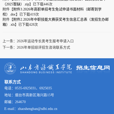
（2025暂缺）.zip
】已下载
446
次
附件【
附件3.2026年高职单招考生免试申请书面材料（邮寄到学
校）.doc
】已下载
419
次
附件【
附件2.2026年中职技能大赛获奖考生信息汇总表（发招生办邮
箱）.xls
】已下载
428
次
上一条：
2026年运动专长类考生报考申请入口
下一条：
2026年单招综评招生咨询联系方式
联系方式
电话：0535-6925031、6925035
地址：烟台市高新区海兴路15号
邮编：264670
E-mail：zhaoshengban@sdbi.edu.cn